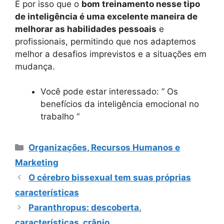
É por isso que o
bom treinamento nesse tipo
de inteligência é uma excelente maneira de
melhorar as habilidades pessoais
e
profissionais, permitindo que nos adaptemos
melhor a desafios imprevistos e a situações em
mudança.
Você pode estar interessado: ” Os
benefícios da inteligência emocional no
trabalho “
Categorias
Organizações, Recursos Humanos e
Marketing
O cérebro bissexual tem suas próprias
características
Paranthropus: descoberta,
características, crânio