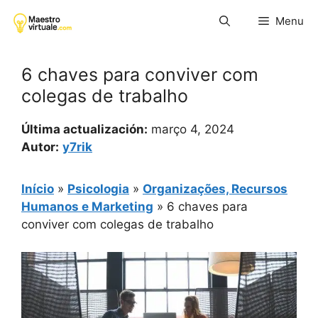
Pular
Menu
para
o
conteúdo
6 chaves para conviver com
colegas de trabalho
Última actualización:
março 4, 2024
Autor:
y7rik
Início
»
Psicologia
»
Organizações, Recursos
Humanos e Marketing
»
6 chaves para
conviver com colegas de trabalho