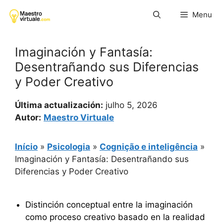
Pular
Menu
para
o
conteúdo
Imaginación y Fantasía:
Desentrañando sus Diferencias
y Poder Creativo
Última actualización:
julho 5, 2026
Autor:
Maestro Virtuale
Início
»
Psicologia
»
Cognição e inteligência
»
Imaginación y Fantasía: Desentrañando sus
Diferencias y Poder Creativo
Distinción conceptual entre la imaginación
como proceso creativo basado en la realidad