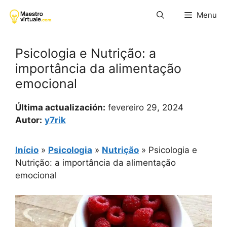
Pular
Menu
para
o
conteúdo
Psicologia e Nutrição: a
importância da alimentação
emocional
Última actualización:
fevereiro 29, 2024
Autor:
y7rik
Início
»
Psicologia
»
Nutrição
»
Psicologia e
Nutrição: a importância da alimentação
emocional