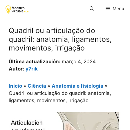
Pular
Menu
para
o
conteúdo
Quadril ou articulação do
quadril: anatomia, ligamentos,
movimentos, irrigação
Última actualización:
março 4, 2024
Autor:
y7rik
Início
»
Ciência
»
Anatomia e fisiologia
»
Quadril ou articulação do quadril: anatomia,
ligamentos, movimentos, irrigação