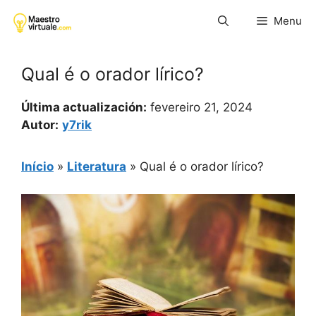
Pular
Menu
para
o
conteúdo
Qual é o orador lírico?
Última actualización:
fevereiro 21, 2024
Autor:
y7rik
Início
»
Literatura
»
Qual é o orador lírico?