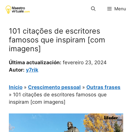
Pular
Menu
para
o
conteúdo
101 citações de escritores
famosos que inspiram [com
imagens]
Última actualización:
fevereiro 23, 2024
Autor:
y7rik
Início
»
Crescimento pessoal
»
Outras frases
»
101 citações de escritores famosos que
inspiram [com imagens]