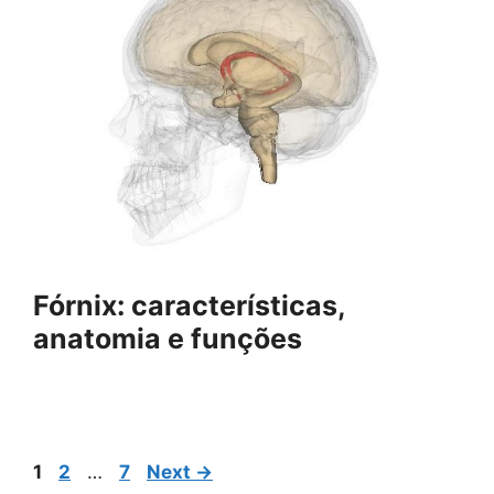
Fórnix: características,
anatomia e funções
Page
Page
Page
1
2
…
7
Next
→