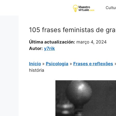
Pular
Cultu
para
o
conteúdo
105 frases feministas de gr
Última actualización:
março 4, 2024
Autor:
y7rik
Início
»
Psicologia
»
Frases e reflexões
história