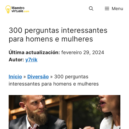
Pular
Menu
para
o
conteúdo
300 perguntas interessantes
para homens e mulheres
Última actualización:
fevereiro 29, 2024
Autor:
y7rik
Início
»
Diversão
»
300 perguntas
interessantes para homens e mulheres