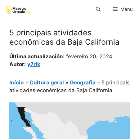
Pular
Menu
para
o
conteúdo
5 principais atividades
econômicas da Baja California
Última actualización:
fevereiro 20, 2024
Autor:
y7rik
Início
»
Cultura geral
»
Geografia
»
5 principais
atividades econômicas da Baja California