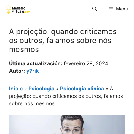
Pular
Menu
para
o
conteúdo
A projeção: quando criticamos
os outros, falamos sobre nós
mesmos
Última actualización:
fevereiro 29, 2024
Autor:
y7rik
Início
»
Psicologia
»
Psicologia clinica
»
A
projeção: quando criticamos os outros, falamos
sobre nós mesmos