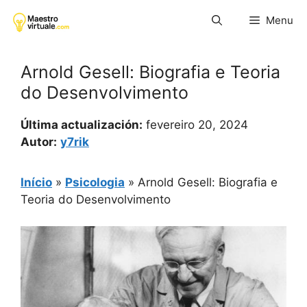
Pular
Menu
para
o
conteúdo
Arnold Gesell: Biografia e Teoria
do Desenvolvimento
Última actualización:
fevereiro 20, 2024
Autor:
y7rik
Início
»
Psicologia
»
Arnold Gesell: Biografia e
Teoria do Desenvolvimento