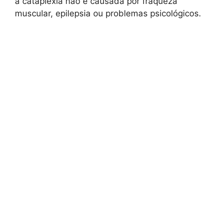
a cataplexia não é causada por fraqueza
muscular, epilepsia ou problemas psicológicos.