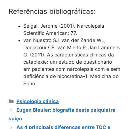
Referências bibliográficas:
Seigal, Jerome (2001). Narcolepsia
Scientific American: 77.
van Nuestro SJ, van der Zande WL,
Donjacour CE, van Mierlo P, Jan Lammers
G. (2011). As características clínicas da
cataplexia: um estudo de questionário
em pacientes com narcolepsia com e sem
deficiência de hipocretina-1. Medicina do
Sono
Categorias
Psicologia clinica
Eugen Bleuler: biografia deste psiquiatra
suíço
As 4 principais diferenças entre TOC e