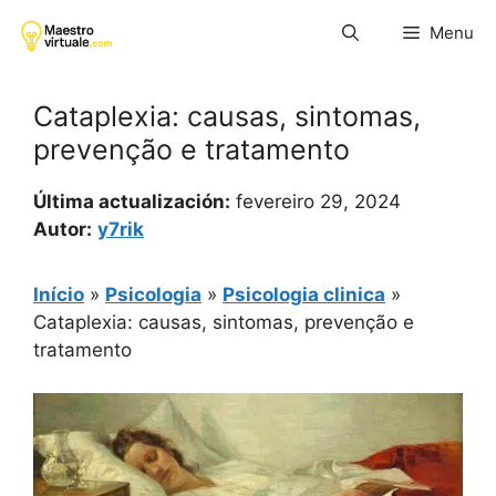
Pular
Menu
para
o
conteúdo
Cataplexia: causas, sintomas,
prevenção e tratamento
Última actualización:
fevereiro 29, 2024
Autor:
y7rik
Início
»
Psicologia
»
Psicologia clinica
»
Cataplexia: causas, sintomas, prevenção e
tratamento