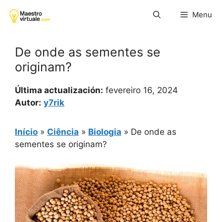
Pular
Menu
para
o
conteúdo
De onde as sementes se
originam?
Última actualización:
fevereiro 16, 2024
Autor:
y7rik
Início
»
Ciência
»
Biologia
»
De onde as
sementes se originam?