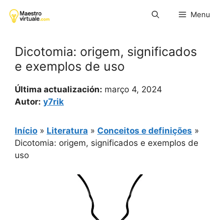
Pular
Menu
para
o
conteúdo
Dicotomia: origem, significados
e exemplos de uso
Última actualización:
março 4, 2024
Autor:
y7rik
Início
»
Literatura
»
Conceitos e definições
»
Dicotomia: origem, significados e exemplos de
uso