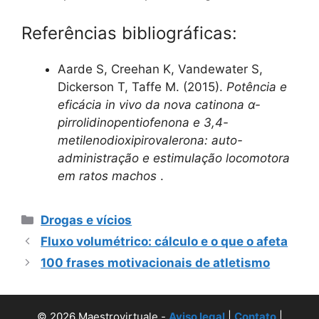
Referências bibliográficas:
Aarde S, Creehan K, Vandewater S,
Dickerson T, Taffe M. (2015).
Potência e
eficácia in vivo da nova catinona α-
pirrolidinopentiofenona e 3,4-
metilenodioxipirovalerona: auto-
administração e estimulação locomotora
em ratos machos
.
Categorias
Drogas e vícios
Fluxo volumétrico: cálculo e o que o afeta
100 frases motivacionais de atletismo
© 2026 Maestrovirtuale -
Aviso legal
|
Contato
|