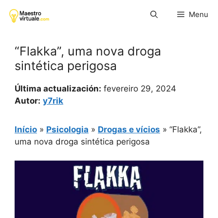
Pular
Menu
para
o
conteúdo
“Flakka”, uma nova droga
sintética perigosa
Última actualización:
fevereiro 29, 2024
Autor:
y7rik
Início
»
Psicologia
»
Drogas e vícios
»
“Flakka”,
uma nova droga sintética perigosa