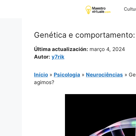
Pular
Cultu
para
o
conteúdo
Genética e comportamento:
Última actualización:
março 4, 2024
Autor:
y7rik
Início
»
Psicologia
»
Neurociências
»
Ge
agimos?