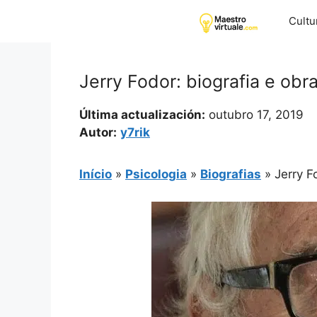
Pular
Cultu
para
o
conteúdo
Jerry Fodor: biografia e obr
Última actualización:
outubro 17, 2019
Autor:
y7rik
Início
»
Psicologia
»
Biografias
»
Jerry F