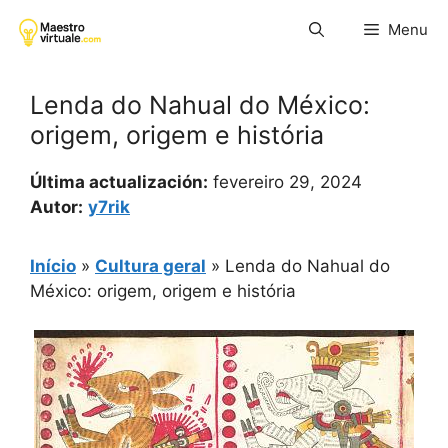
Pular
Menu
para
o
conteúdo
Lenda do Nahual do México:
origem, origem e história
Última actualización:
fevereiro 29, 2024
Autor:
y7rik
Início
»
Cultura geral
»
Lenda do Nahual do
México: origem, origem e história