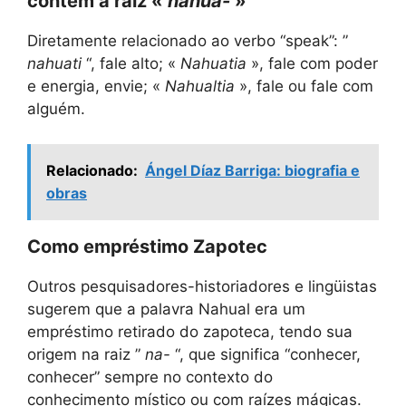
contêm a raiz «
nāhua-
»
Diretamente relacionado ao verbo “speak”: ”
nahuati
“, fale alto; «
Nahuatia
», fale com poder
e energia, envie; «
Nahualtia
», fale ou fale com
alguém.
Relacionado:
Ángel Díaz Barriga: biografia e
obras
Como empréstimo Zapotec
Outros pesquisadores-historiadores e lingüistas
sugerem que a palavra Nahual era um
empréstimo retirado do zapoteca, tendo sua
origem na raiz ”
na-
“, que significa “conhecer,
conhecer” sempre no contexto do
conhecimento místico ou com raízes mágicas.