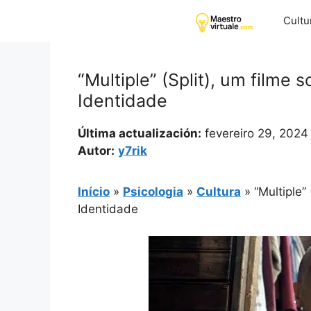
Pular
Cultu
para
o
conteúdo
“Multiple” (Split), um filme 
Identidade
Última actualización:
fevereiro 29, 2024
Autor:
y7rik
Início
»
Psicologia
»
Cultura
»
“Multiple”
Identidade