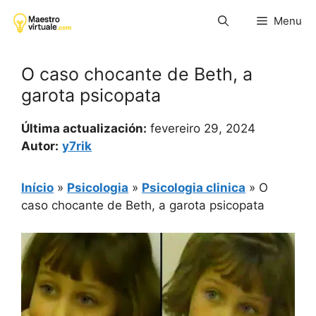
Pular
Menu
para
o
conteúdo
O caso chocante de Beth, a
garota psicopata
Última actualización:
fevereiro 29, 2024
Autor:
y7rik
Início
»
Psicologia
»
Psicologia clinica
»
O
caso chocante de Beth, a garota psicopata