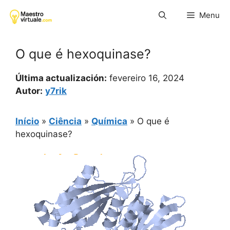
Pular
Menu
para
o
conteúdo
O que é hexoquinase?
Última actualización:
fevereiro 16, 2024
Autor:
y7rik
Início
»
Ciência
»
Química
»
O que é
hexoquinase?