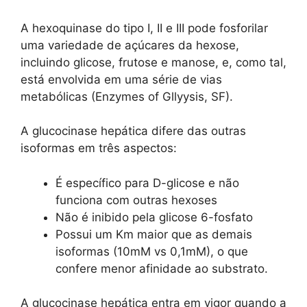
A hexoquinase do tipo I, II e III pode fosforilar
uma variedade de açúcares da hexose,
incluindo glicose, frutose e manose, e, como tal,
está envolvida em uma série de vias
metabólicas (Enzymes of Gllyysis, SF).
A glucocinase hepática difere das outras
isoformas em três aspectos:
É específico para D-glicose e não
funciona com outras hexoses
Não é inibido pela glicose 6-fosfato
Possui um Km maior que as demais
isoformas (10mM vs 0,1mM), o que
confere menor afinidade ao substrato.
A glucocinase hepática entra em vigor quando a