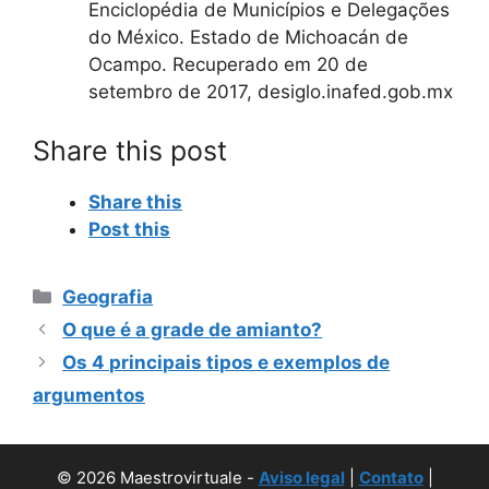
Enciclopédia de Municípios e Delegações
do México. Estado de Michoacán de
Ocampo. Recuperado em 20 de
setembro de 2017, desiglo.inafed.gob.mx
Share this post
Share this
Post this
Categorias
Geografia
O que é a grade de amianto?
Os 4 principais tipos e exemplos de
argumentos
© 2026 Maestrovirtuale -
Aviso legal
|
Contato
|