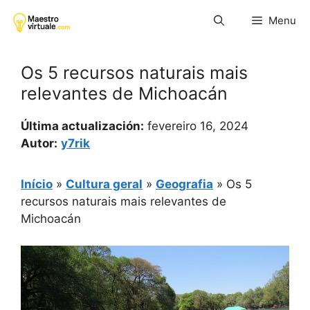
Pular
Menu
para
o
conteúdo
Os 5 recursos naturais mais
relevantes de Michoacán
Última actualización:
fevereiro 16, 2024
Autor:
y7rik
Início
»
Cultura geral
»
Geografia
»
Os 5
recursos naturais mais relevantes de
Michoacán