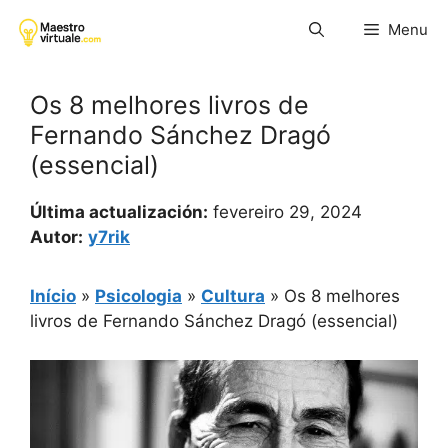
Pular
Menu
para
o
conteúdo
Os 8 melhores livros de
Fernando Sánchez Dragó
(essencial)
Última actualización:
fevereiro 29, 2024
Autor:
y7rik
Início
»
Psicologia
»
Cultura
»
Os 8 melhores
livros de Fernando Sánchez Dragó (essencial)