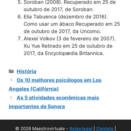
Soroban (2008). Recuperado em 25 de
outubro de 2017, de Soroban.
Elia Tabuenca (dezembro de 2016).
Como usar um ábaco Recuperado em 25
de outubro de 2017, da Uncomo.
Alexei Volkov (3 de fevereiro de 2007).
Xu Yue Retirado em 25 de outubro de
2017, da Encyclopædia Britannica.
Categorias
História
Os 10 melhores psicólogos em Los
Angeles (Califórnia)
As 5 atividades econômicas mais
importantes de Sonora
© 2026 Maestrovirtuale -
Aviso legal
|
Contato
|