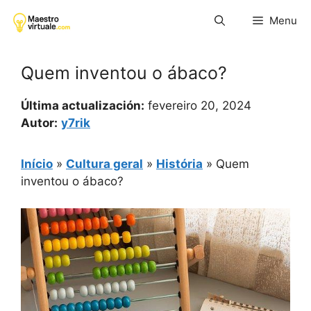
Pular
Menu
para
o
conteúdo
Quem inventou o ábaco?
Última actualización:
fevereiro 20, 2024
Autor:
y7rik
Início
»
Cultura geral
»
História
»
Quem
inventou o ábaco?