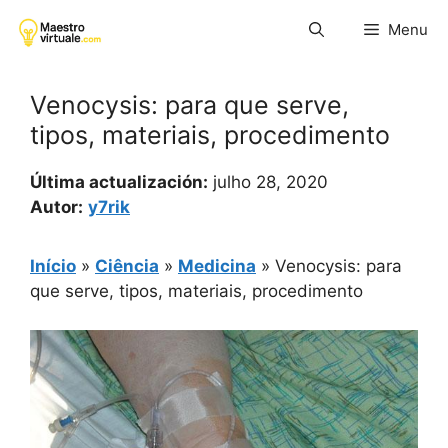
Pular
Menu
para
o
conteúdo
Venocysis: para que serve,
tipos, materiais, procedimento
Última actualización:
julho 28, 2020
Autor:
y7rik
Início
»
Ciência
»
Medicina
»
Venocysis: para
que serve, tipos, materiais, procedimento