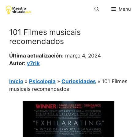
Pular
Menu
para
o
conteúdo
101 Filmes musicais
recomendados
Última actualización:
março 4, 2024
Autor:
y7rik
Início
»
Psicologia
»
Curiosidades
»
101 Filmes
musicais recomendados