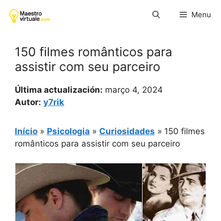
Pular
Menu
para
o
conteúdo
150 filmes românticos para
assistir com seu parceiro
Última actualización:
março 4, 2024
Autor:
y7rik
Início
»
Psicologia
»
Curiosidades
»
150 filmes
românticos para assistir com seu parceiro