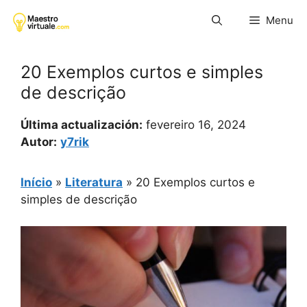
Pular
Menu
para
o
conteúdo
20 Exemplos curtos e simples
de descrição
Última actualización:
fevereiro 16, 2024
Autor:
y7rik
Início
»
Literatura
»
20 Exemplos curtos e
simples de descrição