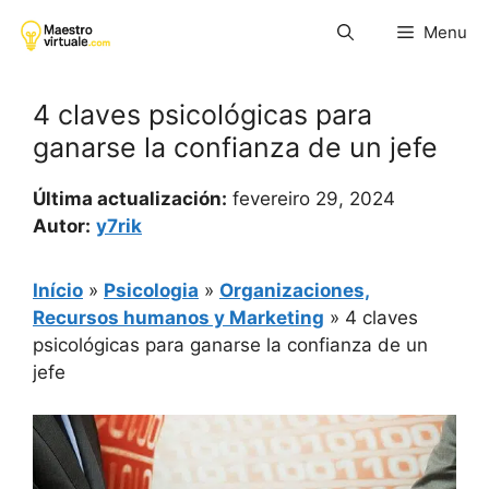
Pular
Menu
para
o
conteúdo
4 claves psicológicas para
ganarse la confianza de un jefe
Última actualización:
fevereiro 29, 2024
Autor:
y7rik
Início
»
Psicologia
»
Organizaciones,
Recursos humanos y Marketing
»
4 claves
psicológicas para ganarse la confianza de un
jefe