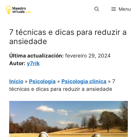
Pular
Menu
para
o
conteúdo
7 técnicas e dicas para reduzir a
ansiedade
Última actualización:
fevereiro 29, 2024
Autor:
y7rik
Início
»
Psicologia
»
Psicologia clinica
»
7
técnicas e dicas para reduzir a ansiedade