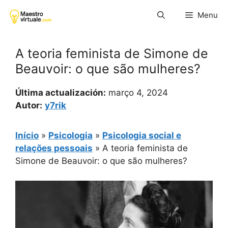
Pular
Menu
para
o
conteúdo
A teoria feminista de Simone de
Beauvoir: o que são mulheres?
Última actualización:
março 4, 2024
Autor:
y7rik
Início
»
Psicologia
»
Psicologia social e
relações pessoais
»
A teoria feminista de
Simone de Beauvoir: o que são mulheres?