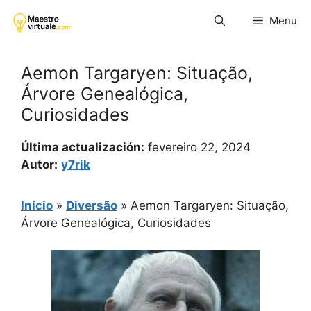
Pular
Menu
para
o
conteúdo
Aemon Targaryen: Situação,
Árvore Genealógica,
Curiosidades
Última actualización:
fevereiro 22, 2024
Autor:
y7rik
Início
»
Diversão
»
Aemon Targaryen: Situação,
Árvore Genealógica, Curiosidades