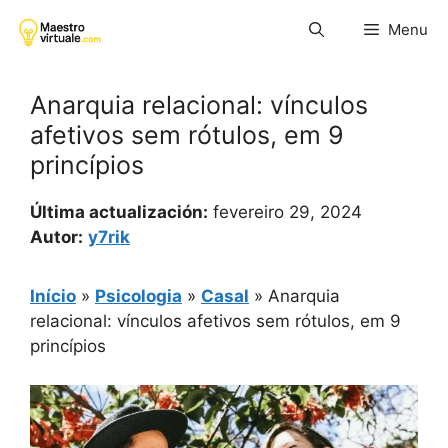
Pular
Menu
para
o
conteúdo
Anarquia relacional: vínculos
afetivos sem rótulos, em 9
princípios
Última actualización:
fevereiro 29, 2024
Autor:
y7rik
Início
»
Psicologia
»
Casal
»
Anarquia
relacional: vínculos afetivos sem rótulos, em 9
princípios