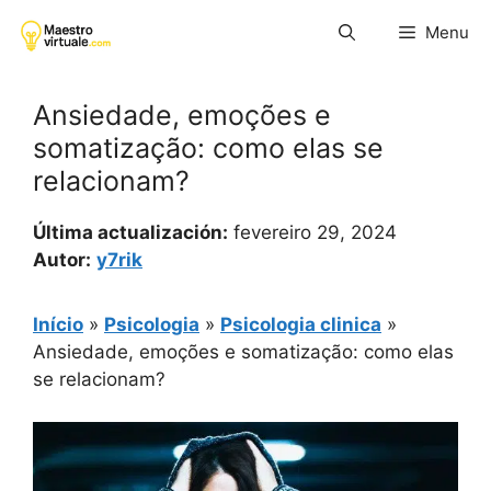
Pular
Menu
para
o
conteúdo
Ansiedade, emoções e
somatização: como elas se
relacionam?
Última actualización:
fevereiro 29, 2024
Autor:
y7rik
Início
»
Psicologia
»
Psicologia clinica
»
Ansiedade, emoções e somatização: como elas
se relacionam?