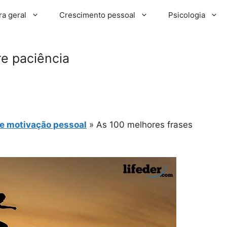
ra geral
Crescimento pessoal
Psicologia
re paciência
e motivação pessoal
»
As 100 melhores frases