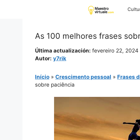
Pular
Cultu
para
o
conteúdo
As 100 melhores frases sob
Última actualización:
fevereiro 22, 2024
Autor:
y7rik
Início
»
Crescimento pessoal
»
Frases d
sobre paciência