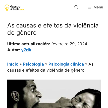
Pular
Menu
para
o
conteúdo
As causas e efeitos da violência
de gênero
Última actualización:
fevereiro 29, 2024
Autor:
y7rik
Início
»
Psicologia
»
Psicologia clinica
»
As
causas e efeitos da violência de gênero