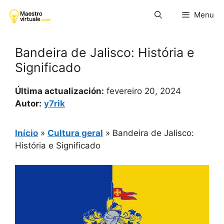
Pular
Menu
para
o
conteúdo
Bandeira de Jalisco: História e
Significado
Última actualización:
fevereiro 20, 2024
Autor:
y7rik
Início
»
Cultura geral
»
Bandeira de Jalisco:
História e Significado