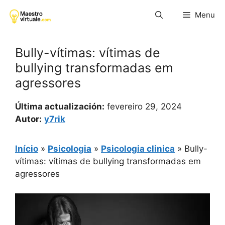
Pular
Menu
para
o
conteúdo
Bully-vítimas: vítimas de
bullying transformadas em
agressores
Última actualización:
fevereiro 29, 2024
Autor:
y7rik
Início
»
Psicologia
»
Psicologia clinica
»
Bully-
vítimas: vítimas de bullying transformadas em
agressores