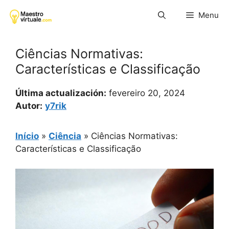
Pular
Menu
para
o
conteúdo
Ciências Normativas:
Características e Classificação
Última actualización:
fevereiro 20, 2024
Autor:
y7rik
Início
»
Ciência
»
Ciências Normativas:
Características e Classificação