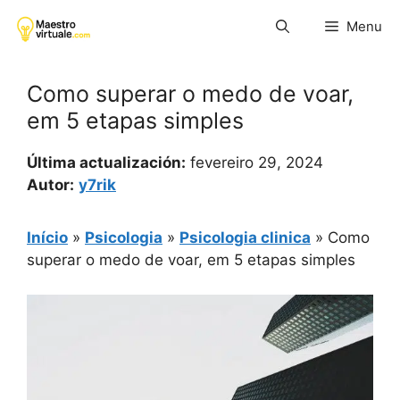
Pular
Menu
para
o
conteúdo
Como superar o medo de voar,
em 5 etapas simples
Última actualización:
fevereiro 29, 2024
Autor:
y7rik
Início
»
Psicologia
»
Psicologia clinica
»
Como
superar o medo de voar, em 5 etapas simples