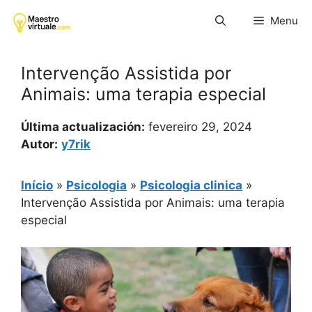
Pular
Menu
para
o
conteúdo
Intervenção Assistida por
Animais: uma terapia especial
Última actualización:
fevereiro 29, 2024
Autor:
y7rik
Início
»
Psicologia
»
Psicologia clinica
»
Intervenção Assistida por Animais: uma terapia
especial