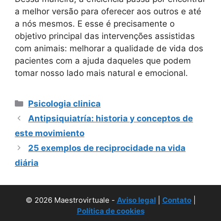
a melhor versão para oferecer aos outros e até
a nós mesmos. E esse é precisamente o
objetivo principal das intervenções assistidas
com animais: melhorar a qualidade de vida dos
pacientes com a ajuda daqueles que podem
tomar nosso lado mais natural e emocional.
Categorias
Psicologia clinica
Antipsiquiatría: historia y conceptos de
este movimiento
25 exemplos de reciprocidade na vida
diária
© 2026 Maestrovirtuale -
Aviso legal
|
Contato
|
Política de cookies