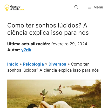
Pular
Menu
para
o
conteúdo
Como ter sonhos lúcidos? A
ciência explica isso para nós
Última actualización:
fevereiro 29, 2024
Autor:
y7rik
Início
»
Psicologia
»
Diversos
»
Como ter
sonhos lúcidos? A ciência explica isso para nós