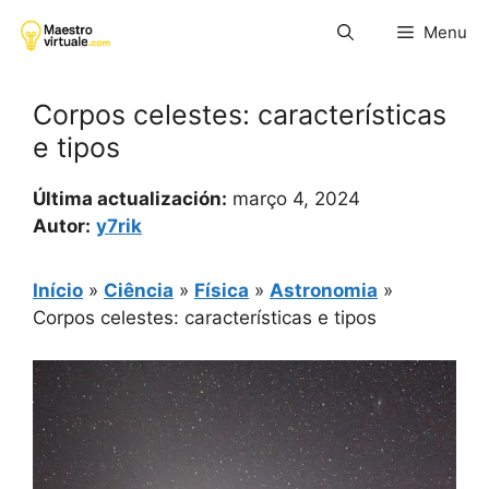
Pular
Menu
para
o
conteúdo
Corpos celestes: características
e tipos
Última actualización:
março 4, 2024
Autor:
y7rik
Início
»
Ciência
»
Física
»
Astronomia
»
Corpos celestes: características e tipos