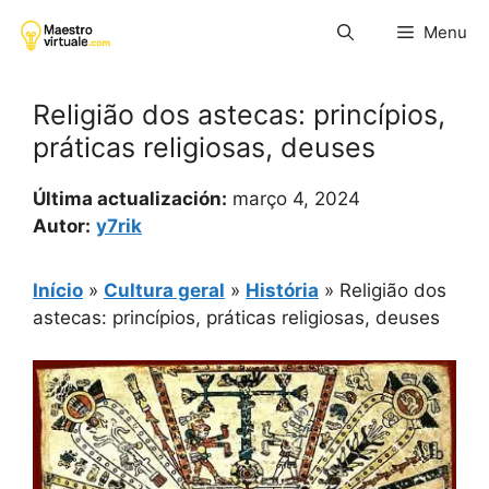
Pular
Menu
para
o
conteúdo
Religião dos astecas: princípios,
práticas religiosas, deuses
Última actualización:
março 4, 2024
Autor:
y7rik
Início
»
Cultura geral
»
História
»
Religião dos
astecas: princípios, práticas religiosas, deuses