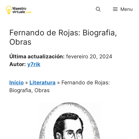
Pular
Menu
para
o
conteúdo
Fernando de Rojas: Biografia,
Obras
Última actualización:
fevereiro 20, 2024
Autor:
y7rik
Início
»
Literatura
»
Fernando de Rojas:
Biografia, Obras