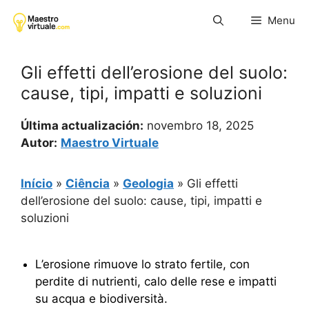
Pular
Menu
para
o
conteúdo
Gli effetti dell’erosione del suolo:
cause, tipi, impatti e soluzioni
Última actualización:
novembro 18, 2025
Autor:
Maestro Virtuale
Início
»
Ciência
»
Geologia
»
Gli effetti
dell’erosione del suolo: cause, tipi, impatti e
soluzioni
L’erosione rimuove lo strato fertile, con
perdite di nutrienti, calo delle rese e impatti
su acqua e biodiversità.