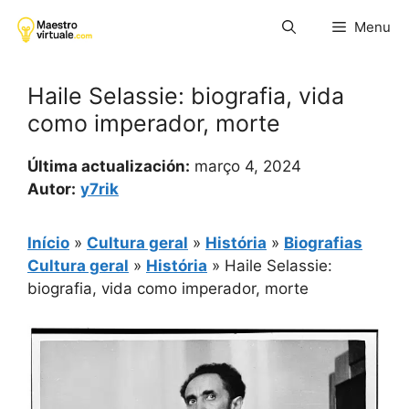
Pular
Menu
para
o
conteúdo
Haile Selassie: biografia, vida
como imperador, morte
Última actualización:
março 4, 2024
Autor:
y7rik
Início
»
Cultura geral
»
História
»
Biografias
Cultura geral
»
História
»
Haile Selassie:
biografia, vida como imperador, morte