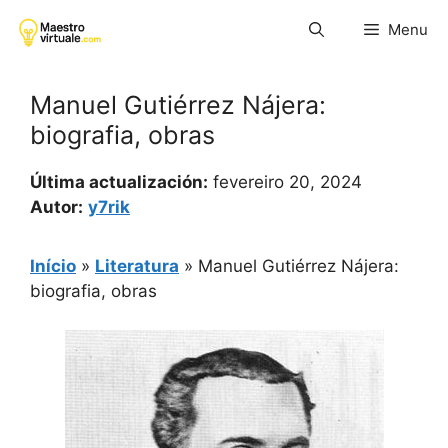
Pular
Menu
para
o
conteúdo
Manuel Gutiérrez Nájera:
biografia, obras
Última actualización:
fevereiro 20, 2024
Autor:
y7rik
Início
»
Literatura
»
Manuel Gutiérrez Nájera:
biografia, obras