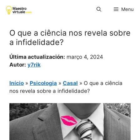
Pular
Menu
para
o
conteúdo
O que a ciência nos revela sobre
a infidelidade?
Última actualización:
março 4, 2024
Autor:
y7rik
Início
»
Psicologia
»
Casal
»
O que a ciência
nos revela sobre a infidelidade?